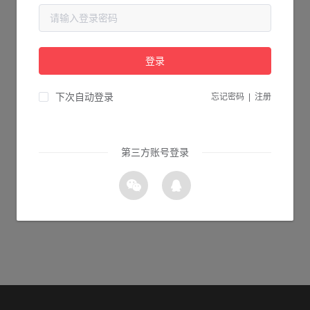
当前页面不存在...
请检查您输入的网址是否正确，或点击下面的按钮返回首页。
登录
1s 返回首页
下次自动登录
忘记密码
|
注册
第三方账号登录