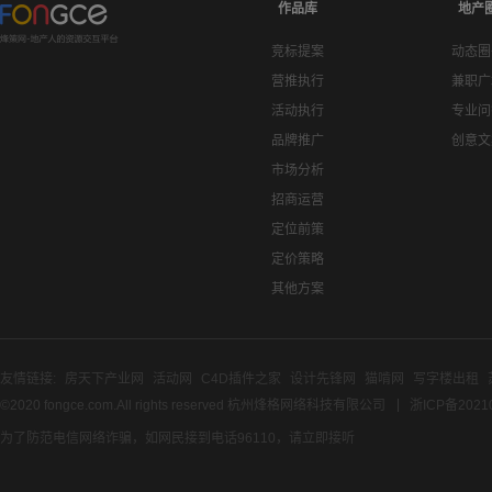
作品库
地产
竞标提案
动态圈
营推执行
兼职广
活动执行
专业问
品牌推广
创意文
市场分析
招商运营
定位前策
定价策略
其他方案
友情链接:
房天下产业网
活动网
C4D插件之家
设计先锋网
猫啃网
写字楼出租
©2020 fongce.com.All rights reserved 杭州烽格网络科技有限公司
浙ICP备2021
为了防范电信网络诈骗，如网民接到电话96110，请立即接听