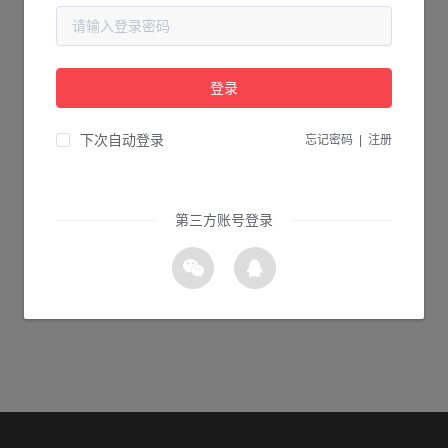
当前页面不存在...
请检查您输入的网址是否正确，或点击下面的按钮返回首页。
登录
1s 返回首页
下次自动登录
忘记密码
|
注册
第三方账号登录