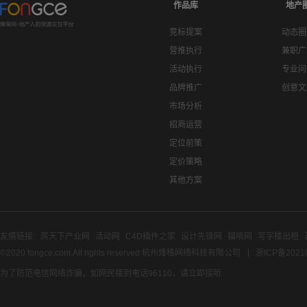
作品库
地产
竞标提案
动态圈
营推执行
兼职广
活动执行
专业问
品牌推广
创意文
市场分析
招商运营
定位前策
定价策略
其他方案
友情链接:
房天下产业网
活动网
C4D插件之家
设计先锋网
猫啃网
写字楼出租
©2020 fongce.com.All rights reserved 杭州烽格网络科技有限公司
浙ICP备2021
为了防范电信网络诈骗，如网民接到电话96110，请立即接听