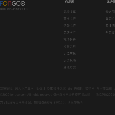
作品库
地产
竞标提案
动态圈
营推执行
兼职广
活动执行
专业问
品牌推广
创意文
市场分析
招商运营
定位前策
定价策略
其他方案
友情链接:
房天下产业网
活动网
C4D插件之家
设计先锋网
猫啃网
写字楼出租
©2020 fongce.com.All rights reserved 杭州烽格网络科技有限公司
浙ICP备2021
为了防范电信网络诈骗，如网民接到电话96110，请立即接听