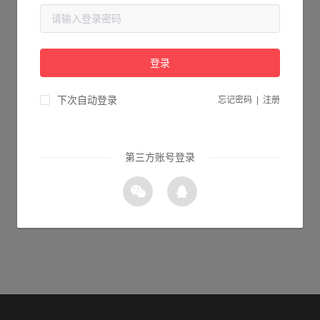
当前页面不存在...
请检查您输入的网址是否正确，或点击下面的按钮返回首页。
登录
1s 返回首页
下次自动登录
忘记密码
|
注册
第三方账号登录