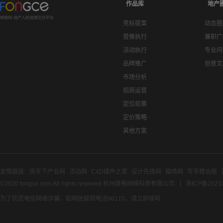
作品库
地产
竞标提案
动态圈
营推执行
兼职广
活动执行
专业问
品牌推广
创意文
市场分析
招商运营
定位前策
定价策略
其他方案
友情链接:
房天下产业网
活动网
C4D插件之家
设计先锋网
猫啃网
写字楼出租
©2020 fongce.com.All rights reserved 杭州烽格网络科技有限公司
浙ICP备2021
为了防范电信网络诈骗，如网民接到电话96110，请立即接听