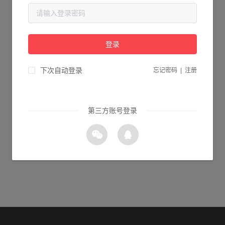
当前页面不存在...
请检查您输入的网址是否正确，或点击下面的按钮返回首页。
登录
2s 返回首页
下次自动登录
忘记密码
|
注册
第三方账号登录