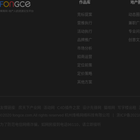
作品库
地产
竞标提案
动态圈
营推执行
兼职广
活动执行
专业问
品牌推广
创意文
市场分析
招商运营
定位前策
定价策略
其他方案
友情链接:
房天下产业网
活动网
C4D插件之家
设计先锋网
猫啃网
写字楼出租
©2020 fongce.com.All rights reserved 杭州烽格网络科技有限公司
浙ICP备2021
为了防范电信网络诈骗，如网民接到电话96110，请立即接听