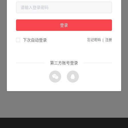
当前页面不存在...
请检查您输入的网址是否正确，或点击下面的按钮返回首页。
登录
1s 返回首页
下次自动登录
忘记密码
|
注册
第三方账号登录