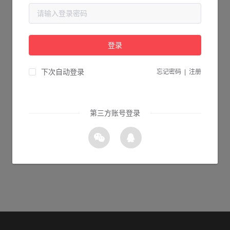
当前页面不存在...
请检查您输入的网址是否正确，或点击下面的按钮返回首页。
登录
0s 返回首页
下次自动登录
忘记密码
|
注册
第三方账号登录