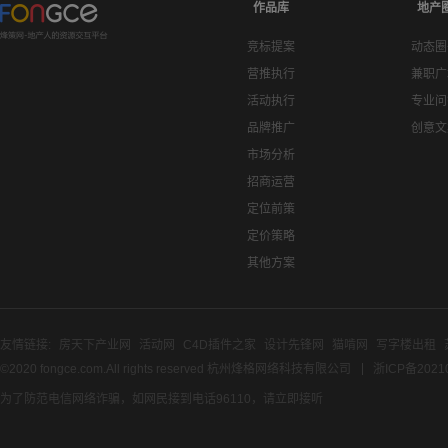
作品库
地产
竞标提案
动态圈
营推执行
兼职广
活动执行
专业问
品牌推广
创意文
市场分析
招商运营
定位前策
定价策略
其他方案
友情链接:
房天下产业网
活动网
C4D插件之家
设计先锋网
猫啃网
写字楼出租
©2020 fongce.com.All rights reserved 杭州烽格网络科技有限公司
浙ICP备2021
为了防范电信网络诈骗，如网民接到电话96110，请立即接听