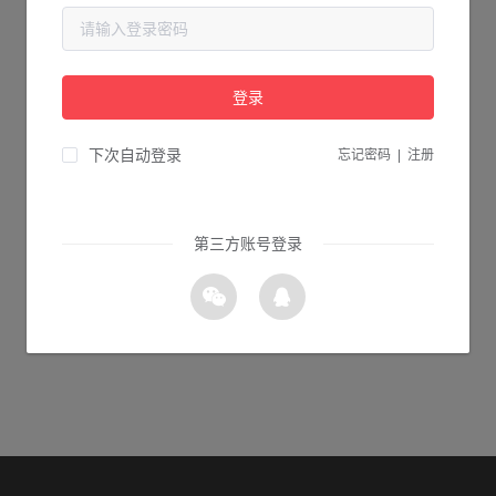
当前页面不存在...
请检查您输入的网址是否正确，或点击下面的按钮返回首页。
登录
2s 返回首页
下次自动登录
忘记密码
|
注册
第三方账号登录