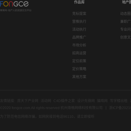
作品库
地产
竞标提案
动态圈
营推执行
兼职广
活动执行
专业问
品牌推广
创意文
市场分析
招商运营
定位前策
定价策略
其他方案
友情链接:
房天下产业网
活动网
C4D插件之家
设计先锋网
猫啃网
写字楼出租
©2020 fongce.com.All rights reserved 杭州烽格网络科技有限公司
浙ICP备2021
为了防范电信网络诈骗，如网民接到电话96110，请立即接听