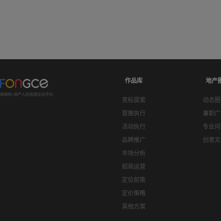
作品库
地产
竞标提案
动态圈
营推执行
兼职广
活动执行
专业问
品牌推广
创意文
市场分析
招商运营
定位前策
定价策略
其他方案