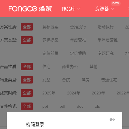
new
作品库
资源荟
方案性质:
全部
竞标提案
营推执行
活动执行
方案类型:
全部
竞标提案
年度营推
半年度营推
定位前策
定价策略
专题研究
产品性质:
全部
住宅
商业办公
其他
物业类型:
全部
别墅
合院
洋房
普通住宅
成案时间:
全部
2025年
2024年
2023年
2022
文件格式:
全部
ppt
pdf
doc
xls
关闭
密码登录