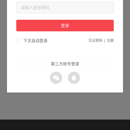
当前页面不存在...
请检查您输入的网址是否正确，或点击下面的按钮返回首页。
登录
2s 返回首页
下次自动登录
忘记密码
|
注册
第三方账号登录