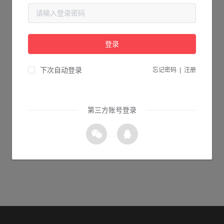
当前页面不存在...
请检查您输入的网址是否正确，或点击下面的按钮返回首页。
登录
2s 返回首页
下次自动登录
忘记密码
|
注册
第三方账号登录