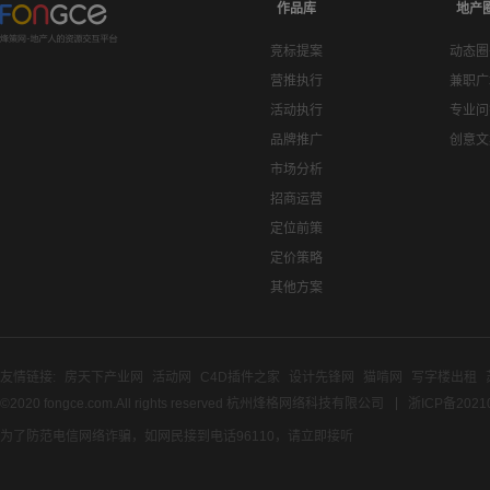
作品库
地产
竞标提案
动态圈
营推执行
兼职广
活动执行
专业问
品牌推广
创意文
市场分析
招商运营
定位前策
定价策略
其他方案
友情链接:
房天下产业网
活动网
C4D插件之家
设计先锋网
猫啃网
写字楼出租
©2020 fongce.com.All rights reserved 杭州烽格网络科技有限公司
浙ICP备2021
为了防范电信网络诈骗，如网民接到电话96110，请立即接听