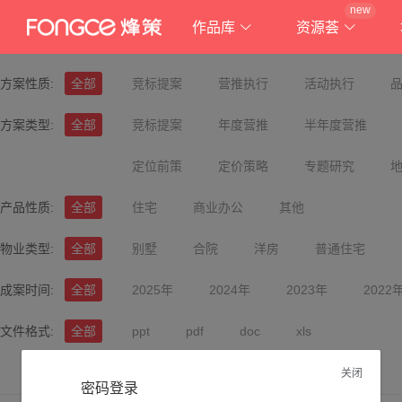
new
作品库
资源荟
方案性质:
全部
竞标提案
营推执行
活动执行
方案类型:
全部
竞标提案
年度营推
半年度营推
定位前策
定价策略
专题研究
产品性质:
全部
住宅
商业办公
其他
物业类型:
全部
别墅
合院
洋房
普通住宅
成案时间:
全部
2025年
2024年
2023年
2022
文件格式:
全部
ppt
pdf
doc
xls
关闭
密码登录