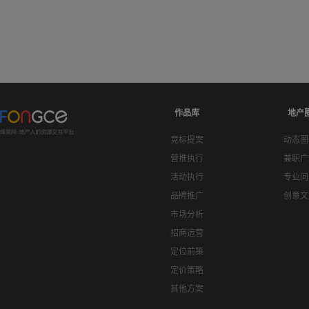
作品库
地产
竞标提案
动态圈
营推执行
兼职广
活动执行
专业问
品牌推广
创意文
市场分析
招商运营
定位前策
定价策略
其他方案