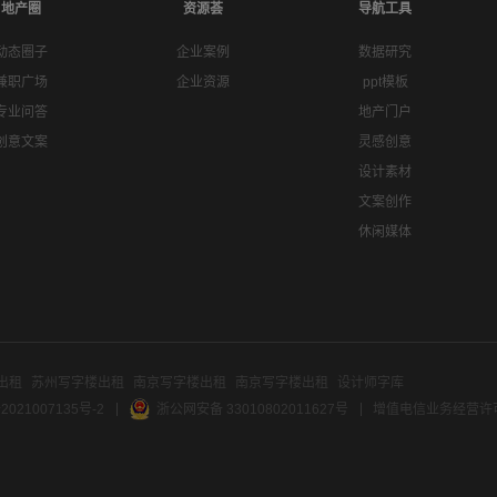
地产圈
资源荟
导航工具
动态圈子
企业案例
数据研究
兼职广场
企业资源
ppt模板
专业问答
地产门户
创意文案
灵感创意
设计素材
文案创作
休闲媒体
出租
苏州写字楼出租
南京写字楼出租
南京写字楼出租
设计师字库
2021007135号-2
浙公网安备 33010802011627号
增值电信业务经营许可证