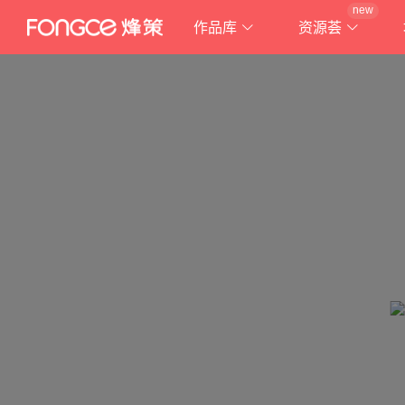
new
作品库
资源荟