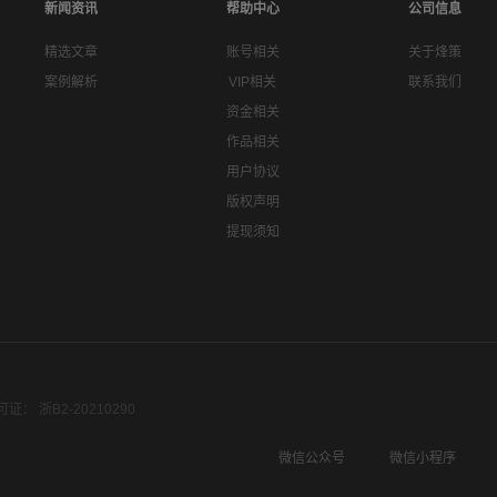
新闻资讯
帮助中心
公司信息
精选文章
账号相关
关于烽策
案例解析
VIP相关
联系我们
资金相关
作品相关
用户协议
版权声明
提现须知
： 浙B2-20210290
微信公众号
微信小程序