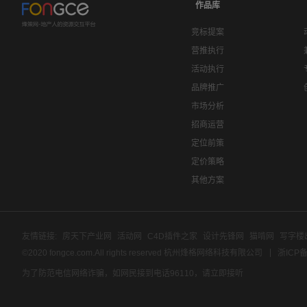
作品库
竞标提案
营推执行
活动执行
品牌推广
市场分析
招商运营
定位前策
定价策略
其他方案
友情链接:
房天下产业网
活动网
C4D插件之家
设计先锋网
猫啃网
写字楼
©2020 fongce.com.All rights reserved 杭州烽格网络科技有限公司
浙ICP备
为了防范电信网络诈骗，如网民接到电话96110，请立即接听