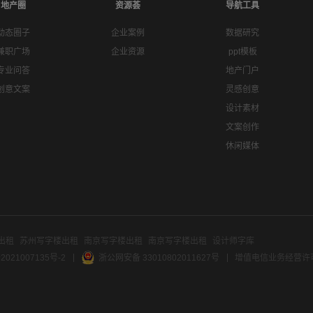
地产圈
资源荟
导航工具
动态圈子
企业案例
数据研究
兼职广场
企业资源
ppt模板
专业问答
地产门户
创意文案
灵感创意
设计素材
文案创作
休闲媒体
出租
苏州写字楼出租
南京写字楼出租
南京写字楼出租
设计师字库
2021007135号-2
浙公网安备 33010802011627号
增值电信业务经营许可证