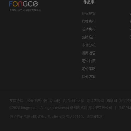
作品库
竞标提案
营推执行
活动执行
品牌推广
市场分析
招商运营
定位前策
定价策略
其他方案
友情链接:
房天下产业网
活动网
C4D插件之家
设计先锋网
猫啃网
写字楼
©2020 fongce.com.All rights reserved 杭州烽格网络科技有限公司
浙ICP备
为了防范电信网络诈骗，如网民接到电话96110，请立即接听