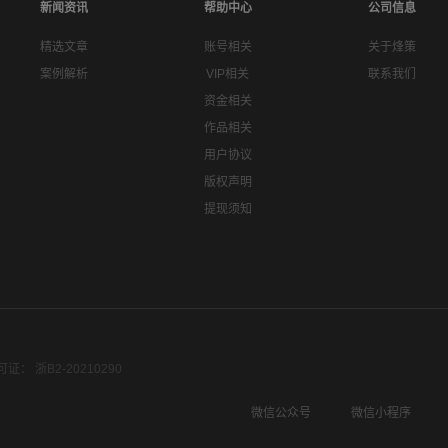
新闻资讯
帮助中心
公司信息
精选文章
账号相关
关于烽策
案例解析
VIP相关
联系我们
资金相关
作品相关
用户协议
版权声明
提现须知
： 浙B2-20210290
微信公众号
微信小程序