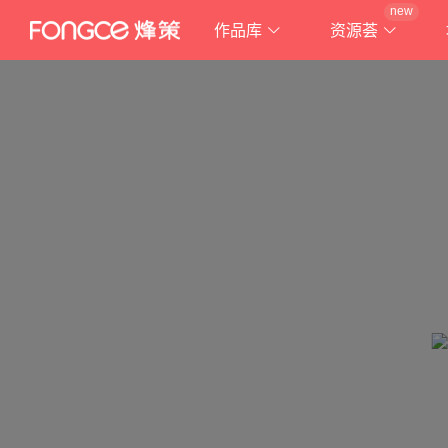
new
作品库
资源荟