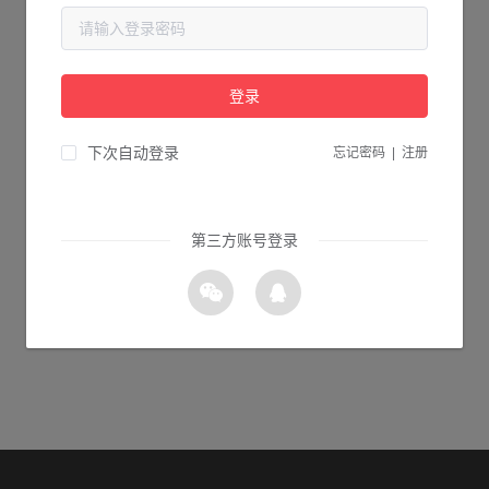
当前页面不存在...
请检查您输入的网址是否正确，或点击下面的按钮返回首页。
登录
1s 返回首页
下次自动登录
忘记密码
|
注册
第三方账号登录