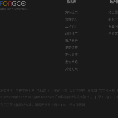
作品库
地产
竞标提案
动态圈
营推执行
兼职广
活动执行
专业问
品牌推广
创意文
市场分析
招商运营
定位前策
定价策略
其他方案
友情链接:
房天下产业网
活动网
C4D插件之家
设计先锋网
猫啃网
写字楼出租
©2020 fongce.com.All rights reserved 杭州烽格网络科技有限公司
浙ICP备2021
为了防范电信网络诈骗，如网民接到电话96110，请立即接听