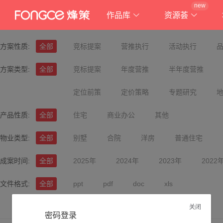
new
作品库
资源荟
方案性质:
全部
竞标提案
营推执行
活动执行
方案类型:
全部
竞标提案
年度营推
半年度营推
定位前策
定价策略
专题研究
产品性质:
全部
住宅
商业办公
其他
物业类型:
全部
别墅
合院
洋房
普通住宅
成案时间:
全部
2025年
2024年
2023年
2022
文件格式:
全部
ppt
pdf
doc
xls
关闭
密码登录