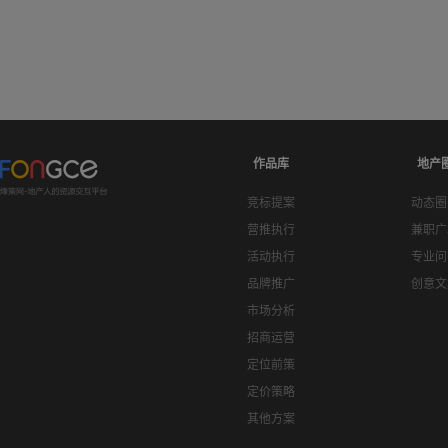
作品库
地产
竞标提案
动态圈
营推执行
兼职广
活动执行
专业问
品牌推广
创意文
市场分析
招商运营
定位前策
定价策略
其他方案