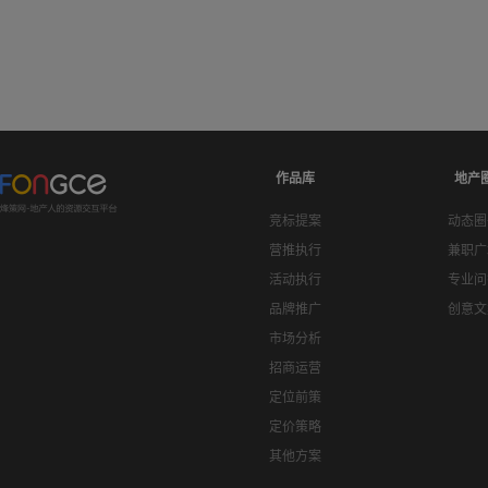
作品库
地产
竞标提案
动态圈
营推执行
兼职广
活动执行
专业问
品牌推广
创意文
市场分析
招商运营
定位前策
定价策略
其他方案