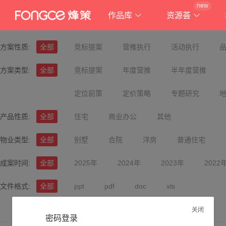
new
作品库
资源荟
方案性质:
全部
竞标提案
营推执行
活动执行
方案类型:
全部
竞标提案
年度营推
半年度营推
定位前策
定价策略
专题研究
产品性质:
全部
住宅
商业办公
其他
物业类型:
全部
别墅
合院
洋房
普通住宅
成案时间:
全部
2025年
2024年
2023年
2022
文件格式:
全部
ppt
pdf
doc
xls
关闭
密码登录