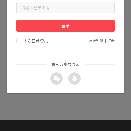
当前页面不存在...
请检查您输入的网址是否正确，或点击下面的按钮返回首页。
登录
0s 返回首页
下次自动登录
忘记密码
|
注册
第三方账号登录