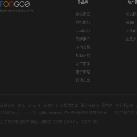
作品库
地产
竞标提案
动态圈
营推执行
兼职广
活动执行
专业问
品牌推广
创意文
市场分析
招商运营
定位前策
定价策略
其他方案
友情链接:
房天下产业网
活动网
C4D插件之家
设计先锋网
猫啃网
写字楼出租
©2020 fongce.com.All rights reserved 杭州烽格网络科技有限公司
浙ICP备2021
为了防范电信网络诈骗，如网民接到电话96110，请立即接听