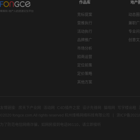
作品库
地产
竞标提案
动态圈
营推执行
兼职广
活动执行
专业问
品牌推广
创意文
市场分析
招商运营
定位前策
定价策略
其他方案
友情链接:
房天下产业网
活动网
C4D插件之家
设计先锋网
猫啃网
写字楼出租
©2020 fongce.com.All rights reserved 杭州烽格网络科技有限公司
浙ICP备2021
为了防范电信网络诈骗，如网民接到电话96110，请立即接听