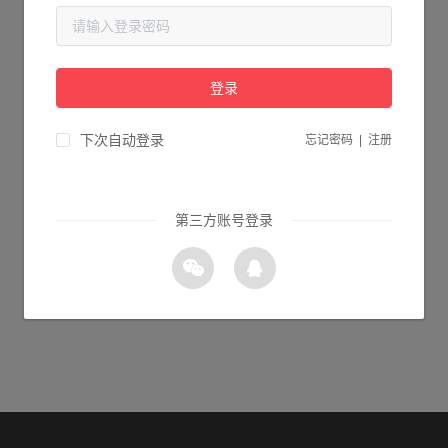
当前页面不存在...
请检查您输入的网址是否正确，或点击下面的按钮返回首页。
登录
1s 返回首页
下次自动登录
忘记密码
|
注册
第三方账号登录