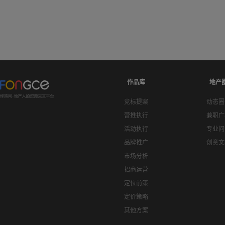
作品库
地产
竞标提案
动态圈
营推执行
兼职广
活动执行
专业问
品牌推广
创意文
市场分析
招商运营
定位前策
定价策略
其他方案