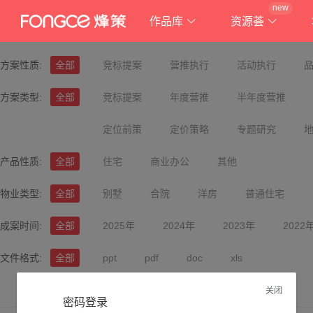
new
作品库
资源荟
方案性质:
全部
竞标提案
营推执行
活动执行
方案类型:
全部
竞标提案
年度营推
半年度营推
定位前策
定价策略
专题研究
产品性质:
全部
住宅
商业办公
其他
物业类型:
全部
别墅
合院
洋房
普通住宅
成案时间:
全部
2025年
2024年
2023年
2022
文件格式:
全部
ppt
pdf
doc
xls
关闭
密码登录