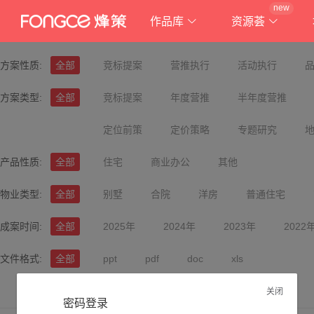
new
作品库
资源荟
方案性质:
全部
竞标提案
营推执行
活动执行
方案类型:
全部
竞标提案
年度营推
半年度营推
定位前策
定价策略
专题研究
产品性质:
全部
住宅
商业办公
其他
物业类型:
全部
别墅
合院
洋房
普通住宅
成案时间:
全部
2025年
2024年
2023年
2022
文件格式:
全部
ppt
pdf
doc
xls
关闭
密码登录