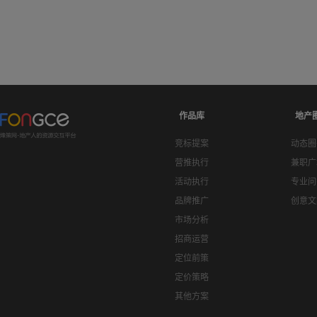
作品库
地产
竞标提案
动态圈
营推执行
兼职广
活动执行
专业问
品牌推广
创意文
市场分析
招商运营
定位前策
定价策略
其他方案