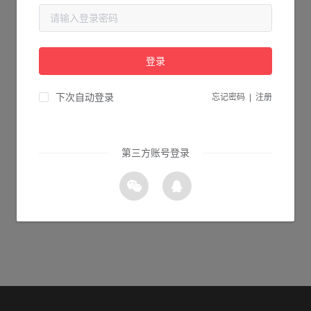
当前页面不存在...
请检查您输入的网址是否正确，或点击下面的按钮返回首页。
登录
1s 返回首页
下次自动登录
忘记密码
|
注册
第三方账号登录