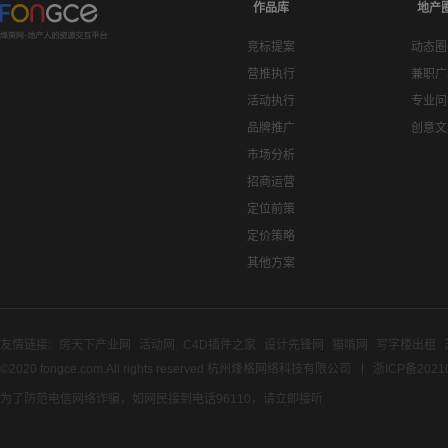
作品库
地产
竞标提案
动态圈
营推执行
兼职广
活动执行
专业问
品牌推广
创意文
市场分析
招商运营
定位前策
定价策略
其他方案
友情链接:
房天下产业网
活动网
C4D插件之家
设计先锋网
猫啃网
写字楼出租
©2020 fongce.com.All rights reserved 杭州烽格网络科技有限公司
浙ICP备2021
为了防范电信网络诈骗，如网民接到电话96110，请立即接听