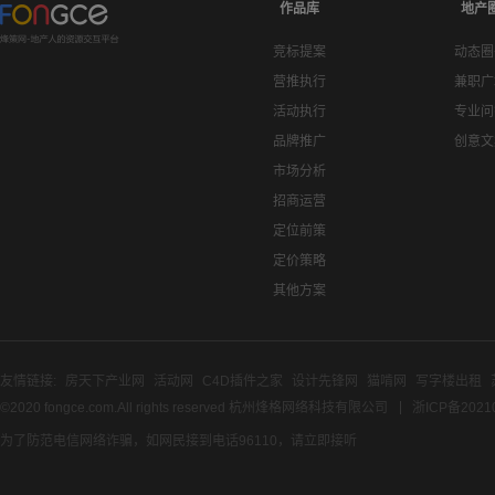
作品库
地产
竞标提案
动态圈
营推执行
兼职广
活动执行
专业问
品牌推广
创意文
市场分析
招商运营
定位前策
定价策略
其他方案
友情链接:
房天下产业网
活动网
C4D插件之家
设计先锋网
猫啃网
写字楼出租
©2020 fongce.com.All rights reserved 杭州烽格网络科技有限公司
浙ICP备2021
为了防范电信网络诈骗，如网民接到电话96110，请立即接听