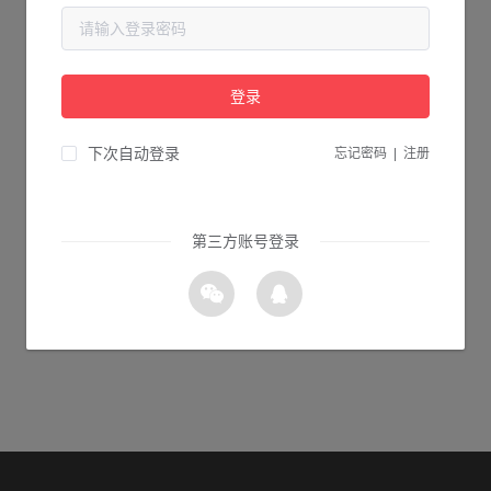
当前页面不存在...
请检查您输入的网址是否正确，或点击下面的按钮返回首页。
登录
3s 返回首页
下次自动登录
忘记密码
|
注册
第三方账号登录