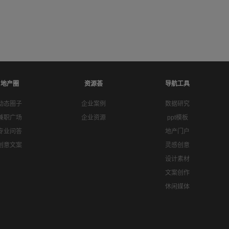
地产圈
资源荟
导航工具
动态圈子
企业案例
数据研究
兼职广场
企业资源
ppt模板
专业问答
地产门户
创意文案
灵感创意
设计素材
文案创作
休闲媒体