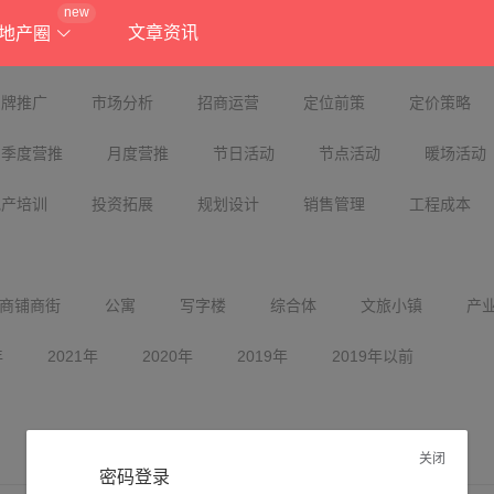
new
文章资讯
地产圈
品牌推广
市场分析
招商运营
定位前策
定价策略
季度营推
月度营推
节日活动
节点活动
暖场活动
地产培训
投资拓展
规划设计
销售管理
工程成本
商铺商街
公寓
写字楼
综合体
文旅小镇
产
年
2021年
2020年
2019年
2019年以前
关闭
密码登录