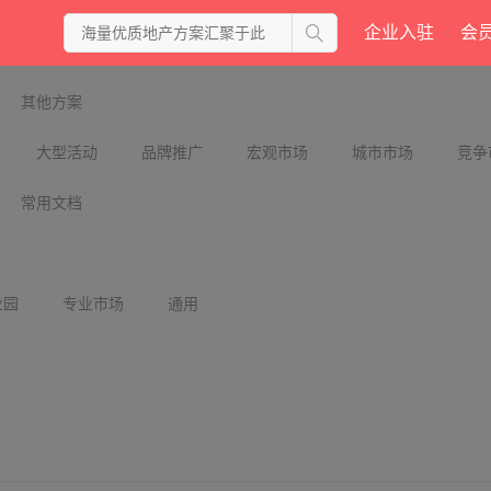
企业入驻
会
其他方案
大型活动
品牌推广
宏观市场
城市市场
竞争
常用文档
业园
专业市场
通用