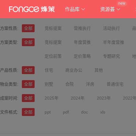
new
作品库
资源荟
方案性质:
全部
竞标提案
营推执行
活动执行
方案类型:
全部
竞标提案
年度营推
半年度营推
定位前策
定价策略
专题研究
产品性质:
全部
住宅
商业办公
其他
物业类型:
全部
别墅
合院
洋房
普通住宅
成案时间:
全部
2025年
2024年
2023年
2022
文件格式:
全部
ppt
pdf
doc
xls