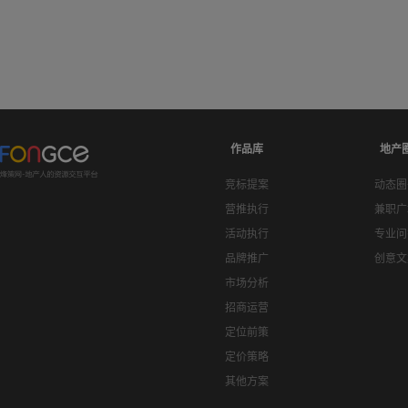
作品库
地产
竞标提案
动态圈
营推执行
兼职广
活动执行
专业问
品牌推广
创意文
市场分析
招商运营
定位前策
定价策略
其他方案