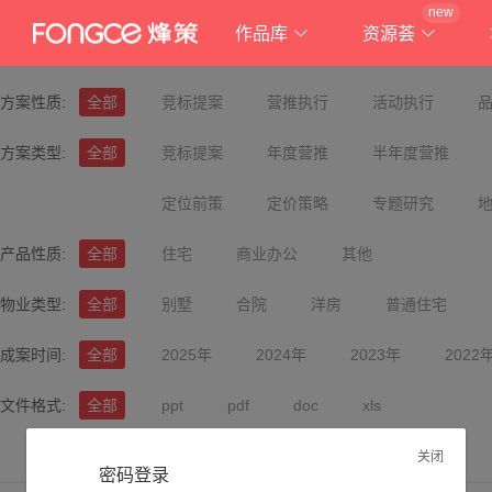
new
作品库
资源荟
方案性质:
全部
竞标提案
营推执行
活动执行
方案类型:
全部
竞标提案
年度营推
半年度营推
定位前策
定价策略
专题研究
产品性质:
全部
住宅
商业办公
其他
物业类型:
全部
别墅
合院
洋房
普通住宅
成案时间:
全部
2025年
2024年
2023年
2022
文件格式:
全部
ppt
pdf
doc
xls
关闭
密码登录