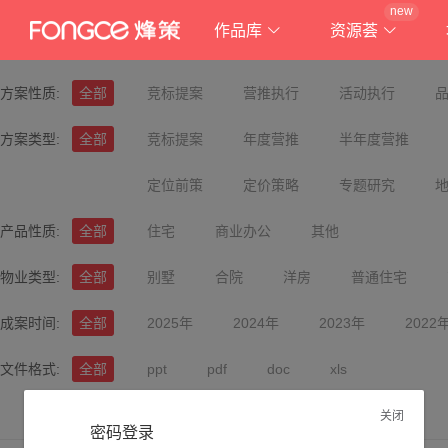
new
作品库
资源荟
方案性质:
全部
竞标提案
营推执行
活动执行
方案类型:
全部
竞标提案
年度营推
半年度营推
定位前策
定价策略
专题研究
产品性质:
全部
住宅
商业办公
其他
物业类型:
全部
别墅
合院
洋房
普通住宅
成案时间:
全部
2025年
2024年
2023年
2022
文件格式:
全部
ppt
pdf
doc
xls
关闭
密码登录