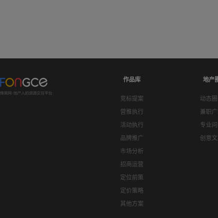
作品库
地产
竞标提案
动态圈
营推执行
兼职广
活动执行
专业问
品牌推广
创意文
市场分析
招商运营
定位前策
定价策略
其他方案