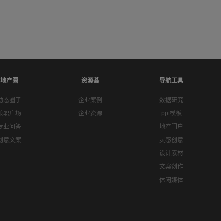
地产圈
资源荟
导航工具
动态圈子
企业案例
数据研究
兼职广场
企业资源
ppt模板
专业问答
地产门户
创意文案
灵感创意
设计素材
文案创作
休闲媒体