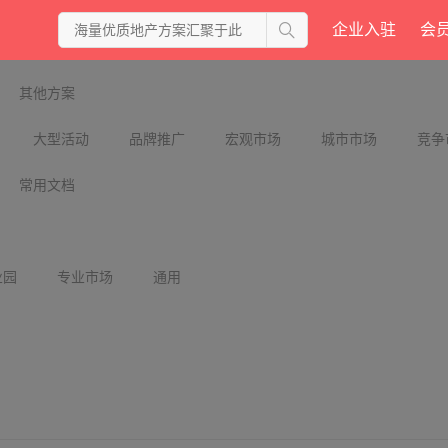
企业入驻
会
其他方案
大型活动
品牌推广
宏观市场
城市市场
竞争
常用文档
业园
专业市场
通用