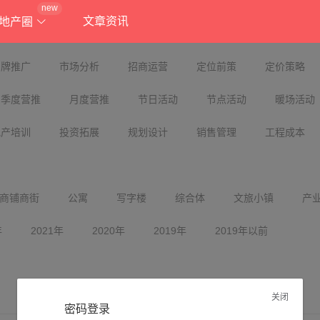
new
文章资讯
地产圈
品牌推广
市场分析
招商运营
定位前策
定价策略
季度营推
月度营推
节日活动
节点活动
暖场活动
地产培训
投资拓展
规划设计
销售管理
工程成本
商铺商街
公寓
写字楼
综合体
文旅小镇
产
年
2021年
2020年
2019年
2019年以前
关闭
密码登录