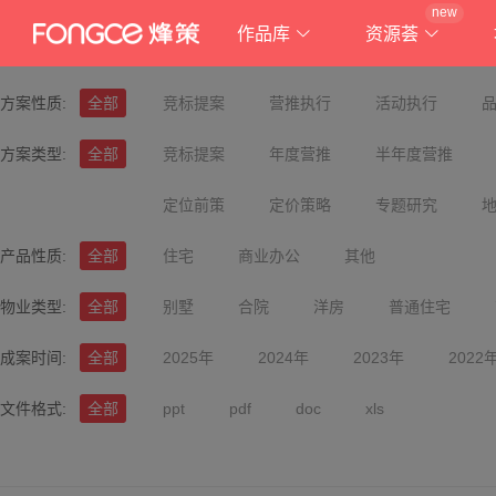
new
作品库
资源荟
方案性质:
全部
竞标提案
营推执行
活动执行
方案类型:
全部
竞标提案
年度营推
半年度营推
定位前策
定价策略
专题研究
产品性质:
全部
住宅
商业办公
其他
物业类型:
全部
别墅
合院
洋房
普通住宅
成案时间:
全部
2025年
2024年
2023年
2022
文件格式:
全部
ppt
pdf
doc
xls