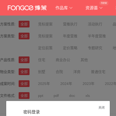
new
作品库
资源荟
方案性质:
全部
竞标提案
营推执行
活动执行
方案类型:
全部
竞标提案
年度营推
半年度营推
定位前策
定价策略
专题研究
产品性质:
全部
住宅
商业办公
其他
物业类型:
全部
别墅
合院
洋房
普通住宅
成案时间:
全部
2025年
2024年
2023年
2022
文件格式:
全部
ppt
pdf
doc
xls
关闭
密码登录