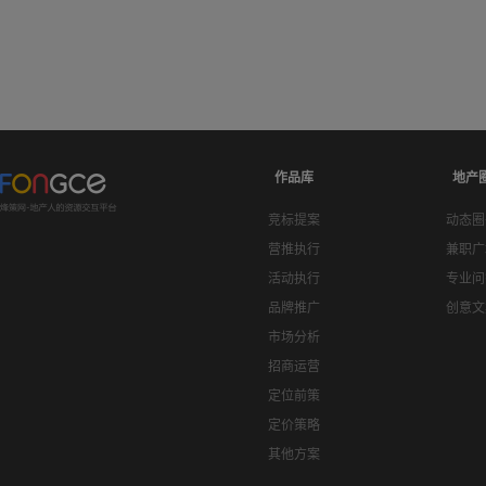
作品库
地产
竞标提案
动态圈
营推执行
兼职广
活动执行
专业问
品牌推广
创意文
市场分析
招商运营
定位前策
定价策略
其他方案