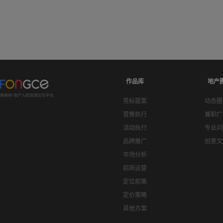
作品库
地产
竞标提案
动态圈
营推执行
兼职广
活动执行
专业问
品牌推广
创意文
市场分析
招商运营
定位前策
定价策略
其他方案