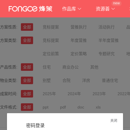
new
作品库
资源荟
方案性质:
全部
竞标提案
营推执行
活动执行
方案类型:
全部
竞标提案
年度营推
半年度营推
定位前策
定价策略
专题研究
产品性质:
全部
住宅
商业办公
其他
物业类型:
全部
别墅
合院
洋房
普通住宅
成案时间:
全部
2025年
2024年
2023年
2022
文件格式:
全部
ppt
pdf
doc
xls
关闭
密码登录