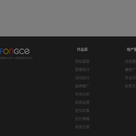
作品库
地产
竞标提案
动态圈
营推执行
兼职广
活动执行
专业问
品牌推广
创意文
市场分析
招商运营
定位前策
定价策略
其他方案