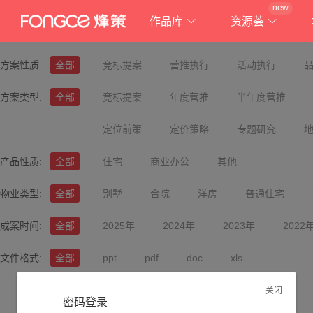
new
作品库
资源荟
方案性质:
全部
竞标提案
营推执行
活动执行
方案类型:
全部
竞标提案
年度营推
半年度营推
定位前策
定价策略
专题研究
产品性质:
全部
住宅
商业办公
其他
物业类型:
全部
别墅
合院
洋房
普通住宅
成案时间:
全部
2025年
2024年
2023年
2022
文件格式:
全部
ppt
pdf
doc
xls
关闭
密码登录