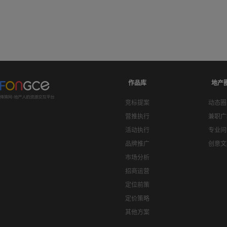
作品库
地产
竞标提案
动态圈
营推执行
兼职广
活动执行
专业问
品牌推广
创意文
市场分析
招商运营
定位前策
定价策略
其他方案