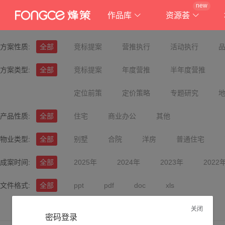
new
作品库
资源荟
方案性质:
全部
竞标提案
营推执行
活动执行
方案类型:
全部
竞标提案
年度营推
半年度营推
定位前策
定价策略
专题研究
产品性质:
全部
住宅
商业办公
其他
物业类型:
全部
别墅
合院
洋房
普通住宅
成案时间:
全部
2025年
2024年
2023年
2022
文件格式:
全部
ppt
pdf
doc
xls
关闭
密码登录