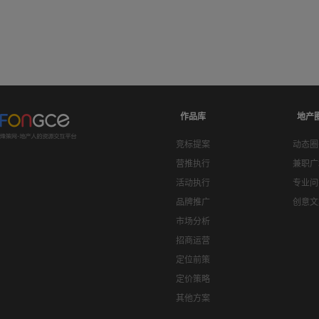
作品库
地产
竞标提案
动态圈
营推执行
兼职广
活动执行
专业问
品牌推广
创意文
市场分析
招商运营
定位前策
定价策略
其他方案