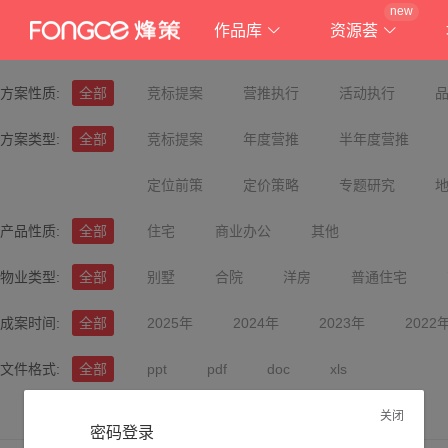
new
作品库
资源荟
方案性质:
全部
竞标提案
营推执行
活动执行
方案类型:
全部
竞标提案
年度营推
半年度营推
定位前策
定价策略
专题研究
产品性质:
全部
住宅
商业办公
其他
物业类型:
全部
别墅
合院
洋房
普通住宅
成案时间:
全部
2025年
2024年
2023年
2022
文件格式:
全部
ppt
pdf
doc
xls
关闭
密码登录