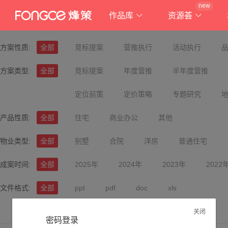
new
作品库
资源荟
方案性质:
全部
竞标提案
营推执行
活动执行
方案类型:
全部
竞标提案
年度营推
半年度营推
定位前策
定价策略
专题研究
产品性质:
全部
住宅
商业办公
其他
物业类型:
全部
别墅
合院
洋房
普通住宅
成案时间:
全部
2025年
2024年
2023年
2022
文件格式:
全部
ppt
pdf
doc
xls
关闭
密码登录