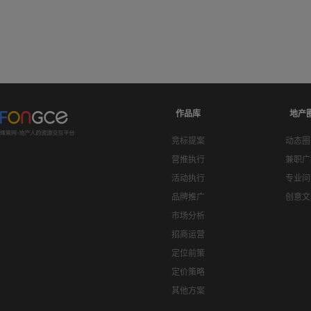
作品库
地产
竞标提案
动态圈
营推执行
兼职广
活动执行
专业问
品牌推广
创意文
市场分析
招商运营
定位前策
定价策略
其他方案