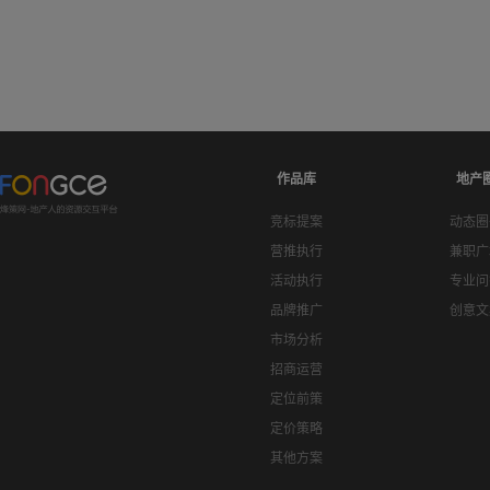
作品库
地产
竞标提案
动态圈
营推执行
兼职广
活动执行
专业问
品牌推广
创意文
市场分析
招商运营
定位前策
定价策略
其他方案