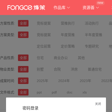
new
作品库
资源荟
方案性质:
全部
竞标提案
营推执行
活动执行
方案类型:
全部
竞标提案
年度营推
半年度营推
定位前策
定价策略
专题研究
产品性质:
全部
住宅
商业办公
其他
物业类型:
全部
别墅
合院
洋房
普通住宅
成案时间:
全部
2025年
2024年
2023年
2022
文件格式:
全部
ppt
pdf
doc
xls
关闭
密码登录