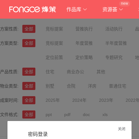
new
作品库
资源荟
方案性质:
全部
竞标提案
营推执行
活动执行
方案类型:
全部
竞标提案
年度营推
半年度营推
定位前策
定价策略
专题研究
产品性质:
全部
住宅
商业办公
其他
物业类型:
全部
别墅
合院
洋房
普通住宅
成案时间:
全部
2025年
2024年
2023年
2022
文件格式:
全部
ppt
pdf
doc
xls
关闭
密码登录