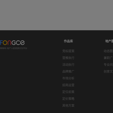
作品库
地产
竞标提案
动态圈
营推执行
兼职广
活动执行
专业问
品牌推广
创意文
市场分析
招商运营
定位前策
定价策略
其他方案