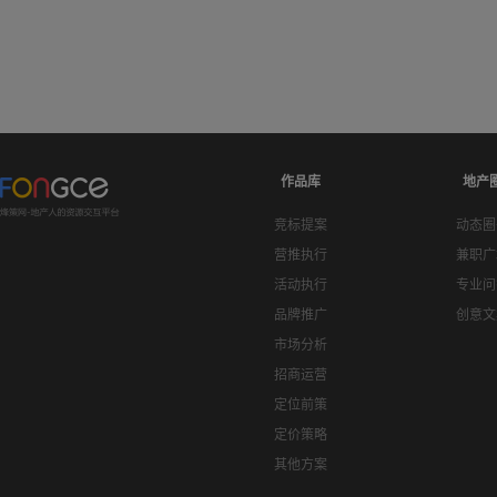
作品库
地产
竞标提案
动态圈
营推执行
兼职广
活动执行
专业问
品牌推广
创意文
市场分析
招商运营
定位前策
定价策略
其他方案