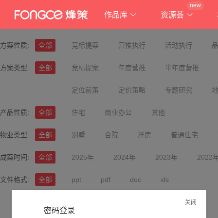
new
作品库
资源荟
方案性质:
全部
竞标提案
营推执行
活动执行
方案类型:
全部
竞标提案
年度营推
半年度营推
定位前策
定价策略
专题研究
产品性质:
全部
住宅
商业办公
其他
物业类型:
全部
别墅
合院
洋房
普通住宅
成案时间:
全部
2025年
2024年
2023年
2022
文件格式:
全部
ppt
pdf
doc
xls
关闭
密码登录