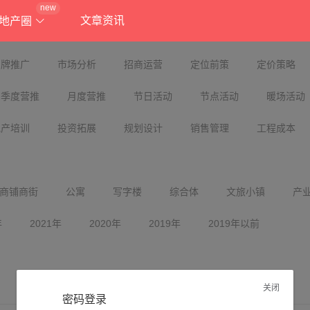
new
文章资讯
地产圈
品牌推广
市场分析
招商运营
定位前策
定价策略
季度营推
月度营推
节日活动
节点活动
暖场活动
地产培训
投资拓展
规划设计
销售管理
工程成本
商铺商街
公寓
写字楼
综合体
文旅小镇
产
年
2021年
2020年
2019年
2019年以前
关闭
密码登录