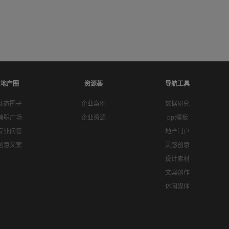
地产圈
资源荟
导航工具
动态圈子
企业案例
数据研究
兼职广场
企业资源
ppt模板
专业问答
地产门户
创意文案
灵感创意
设计素材
文案创作
休闲媒体