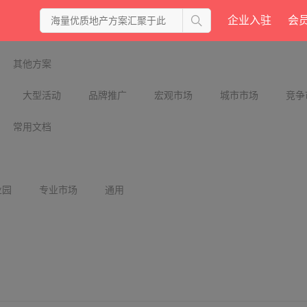
企业入驻
会
其他方案
大型活动
品牌推广
宏观市场
城市市场
竞争
常用文档
业园
专业市场
通用