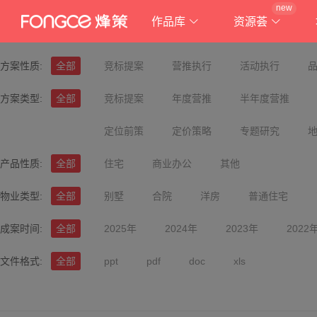
new
作品库
资源荟
方案性质:
全部
竞标提案
营推执行
活动执行
方案类型:
全部
竞标提案
年度营推
半年度营推
定位前策
定价策略
专题研究
产品性质:
全部
住宅
商业办公
其他
物业类型:
全部
别墅
合院
洋房
普通住宅
成案时间:
全部
2025年
2024年
2023年
2022
文件格式:
全部
ppt
pdf
doc
xls