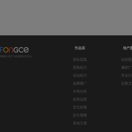
作品库
地产
竞标提案
动态圈
营推执行
兼职广
活动执行
专业问
品牌推广
创意文
市场分析
招商运营
定位前策
定价策略
其他方案