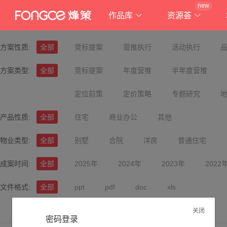
new
作品库
资源荟
方案性质:
全部
竞标提案
营推执行
活动执行
方案类型:
全部
竞标提案
年度营推
半年度营推
定位前策
定价策略
专题研究
产品性质:
全部
住宅
商业办公
其他
物业类型:
全部
别墅
合院
洋房
普通住宅
成案时间:
全部
2025年
2024年
2023年
2022
文件格式:
全部
ppt
pdf
doc
xls
关闭
密码登录