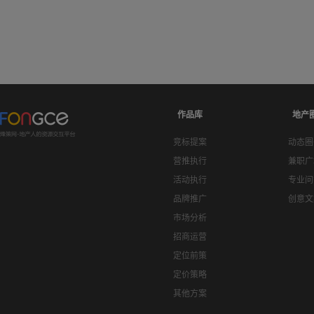
作品库
地产
竞标提案
动态圈
营推执行
兼职广
活动执行
专业问
品牌推广
创意文
市场分析
招商运营
定位前策
定价策略
其他方案