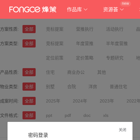
new
作品库
资源荟
方案性质:
全部
竞标提案
营推执行
活动执行
方案类型:
全部
竞标提案
年度营推
半年度营推
定位前策
定价策略
专题研究
产品性质:
全部
住宅
商业办公
其他
物业类型:
全部
别墅
合院
洋房
普通住宅
成案时间:
全部
2025年
2024年
2023年
2022
文件格式:
全部
ppt
pdf
doc
xls
关闭
密码登录