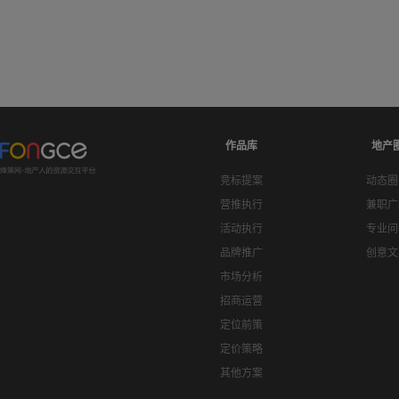
作品库
地产
竞标提案
动态圈
营推执行
兼职广
活动执行
专业问
品牌推广
创意文
市场分析
招商运营
定位前策
定价策略
其他方案