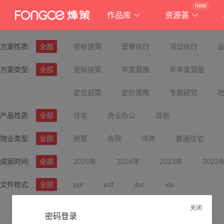
new
作品库
资源荟
方案性质:
全部
竞标提案
营推执行
活动执行
方案类型:
全部
竞标提案
年度营推
半年度营推
定位前策
定价策略
专题研究
产品性质:
全部
住宅
商业办公
其他
物业类型:
全部
别墅
合院
洋房
普通住宅
成案时间:
全部
2025年
2024年
2023年
2022
文件格式:
全部
ppt
pdf
doc
xls
关闭
密码登录