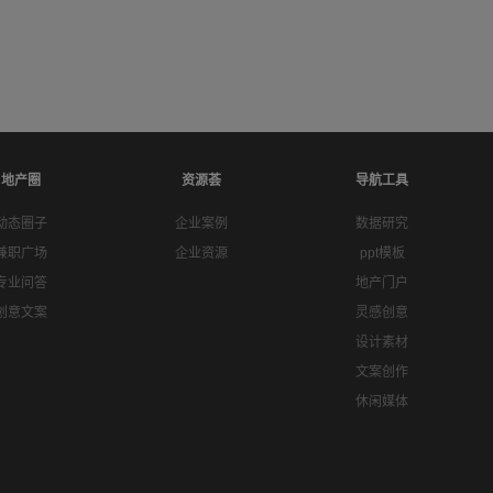
地产圈
资源荟
导航工具
动态圈子
企业案例
数据研究
兼职广场
企业资源
ppt模板
专业问答
地产门户
创意文案
灵感创意
设计素材
文案创作
休闲媒体