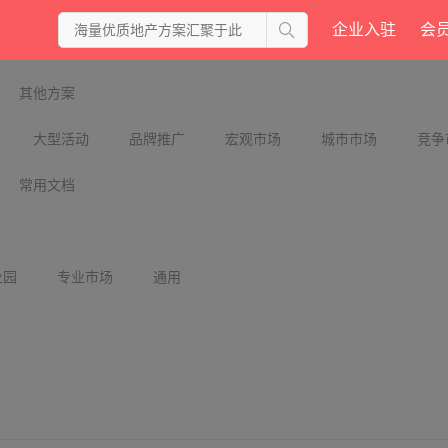
企业入驻
会
其他方案
大型活动
品牌推广
宏观市场
城市市场
竞争
常用文档
业园
专业市场
通用