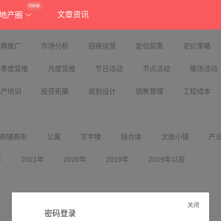
new
文章资讯
地产圈
品牌推广
市场分析
招商运营
定位前策
定价策略
季度营推
月度营推
节日活动
节点活动
暖场活动
地产培训
投资拓展
规划设计
销售管理
工程成本
商铺商街
公寓
写字楼
综合体
文旅小镇
产
年
2021年
2020年
2019年
2019年以前
关闭
密码登录