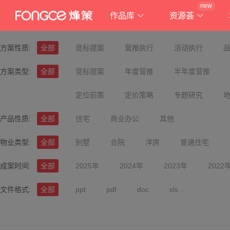
new
作品库
资源荟
方案性质:
全部
竞标提案
营推执行
活动执行
方案类型:
全部
竞标提案
年度营推
半年度营推
定位前策
定价策略
专题研究
产品性质:
全部
住宅
商业办公
其他
物业类型:
全部
别墅
合院
洋房
普通住宅
成案时间:
全部
2025年
2024年
2023年
2022
文件格式:
全部
ppt
pdf
doc
xls