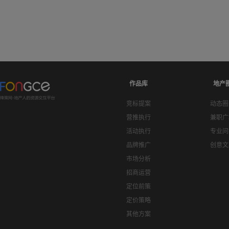
作品库
地产
竞标提案
动态圈
营推执行
兼职广
活动执行
专业问
品牌推广
创意文
市场分析
招商运营
定位前策
定价策略
其他方案