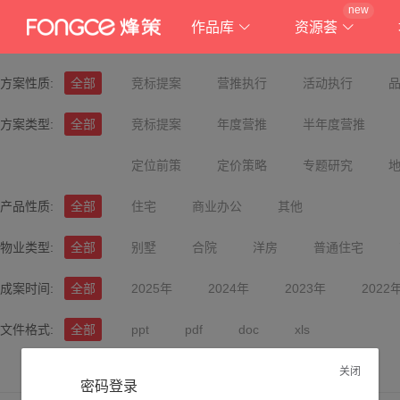
new
作品库
资源荟
方案性质:
全部
竞标提案
营推执行
活动执行
方案类型:
全部
竞标提案
年度营推
半年度营推
定位前策
定价策略
专题研究
产品性质:
全部
住宅
商业办公
其他
物业类型:
全部
别墅
合院
洋房
普通住宅
成案时间:
全部
2025年
2024年
2023年
2022
文件格式:
全部
ppt
pdf
doc
xls
关闭
密码登录