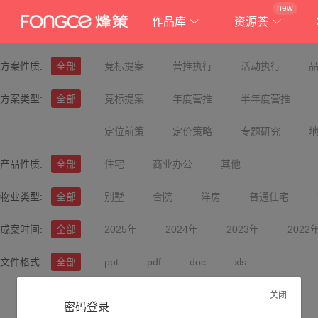
new
作品库
资源荟
方案性质:
全部
竞标提案
营推执行
活动执行
方案类型:
全部
竞标提案
年度营推
半年度营推
定位前策
定价策略
专题研究
产品性质:
全部
住宅
商业办公
其他
物业类型:
全部
别墅
合院
洋房
普通住宅
成案时间:
全部
2025年
2024年
2023年
2022
文件格式:
全部
ppt
pdf
doc
xls
关闭
密码登录