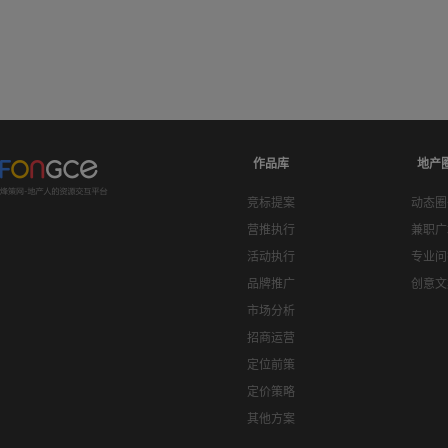
作品库
地产
竞标提案
动态圈
营推执行
兼职广
活动执行
专业问
品牌推广
创意文
市场分析
招商运营
定位前策
定价策略
其他方案