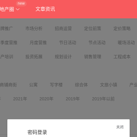
new
文章资讯
地产圈
品牌推广
市场分析
招商运营
定位前策
定价策略
季度营推
月度营推
节日活动
节点活动
暖场活动
地产培训
投资拓展
规划设计
销售管理
工程成本
商铺商街
公寓
写字楼
综合体
文旅小镇
产
年
2021年
2020年
2019年
2019年以前
关闭
密码登录