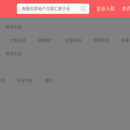
企业入驻
会
其他方案
大型活动
品牌推广
宏观市场
城市市场
竞争
常用文档
业园
专业市场
通用