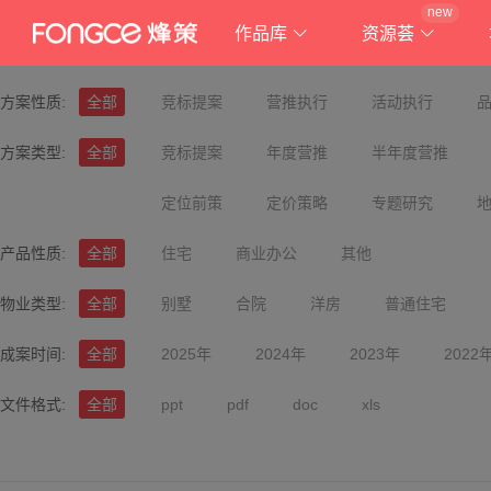
new
作品库
资源荟
方案性质:
全部
竞标提案
营推执行
活动执行
方案类型:
全部
竞标提案
年度营推
半年度营推
定位前策
定价策略
专题研究
产品性质:
全部
住宅
商业办公
其他
物业类型:
全部
别墅
合院
洋房
普通住宅
成案时间:
全部
2025年
2024年
2023年
2022
文件格式:
全部
ppt
pdf
doc
xls