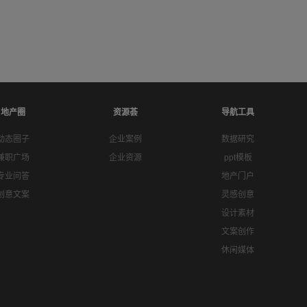
地产圈
资源荟
导航工具
动态圈子
企业案例
数据研究
兼职广场
企业资源
ppt模板
专业问答
地产门户
创意文案
灵感创意
设计素材
文案创作
休闲媒体