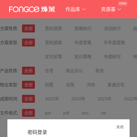
new
作品库
资源荟
方案性质:
全部
竞标提案
营推执行
活动执行
方案类型:
全部
竞标提案
年度营推
半年度营推
定位前策
定价策略
专题研究
产品性质:
全部
住宅
商业办公
其他
物业类型:
全部
别墅
合院
洋房
普通住宅
成案时间:
全部
2025年
2024年
2023年
2022
文件格式:
全部
ppt
pdf
doc
xls
关闭
密码登录