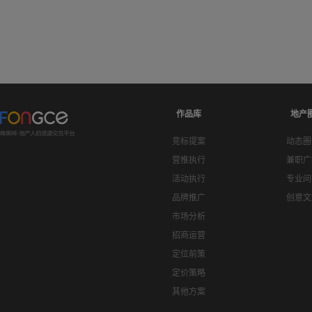
作品库
地产
竞标提案
动态圈
营推执行
兼职广
活动执行
专业问
品牌推广
创意文
市场分析
招商运营
定位前策
定价策略
其他方案