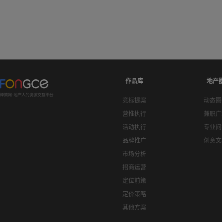
作品库
地产
竞标提案
动态圈
营推执行
兼职广
活动执行
专业问
品牌推广
创意文
市场分析
招商运营
定位前策
定价策略
其他方案