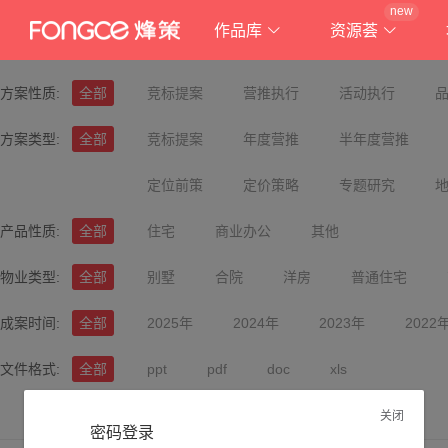
new
作品库
资源荟
方案性质:
全部
竞标提案
营推执行
活动执行
方案类型:
全部
竞标提案
年度营推
半年度营推
定位前策
定价策略
专题研究
产品性质:
全部
住宅
商业办公
其他
物业类型:
全部
别墅
合院
洋房
普通住宅
成案时间:
全部
2025年
2024年
2023年
2022
文件格式:
全部
ppt
pdf
doc
xls
关闭
密码登录