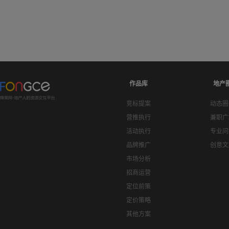
作品库
地产
竞标提案
动态圈
营推执行
兼职广
活动执行
专业问
品牌推广
创意文
市场分析
招商运营
定位前策
定价策略
其他方案