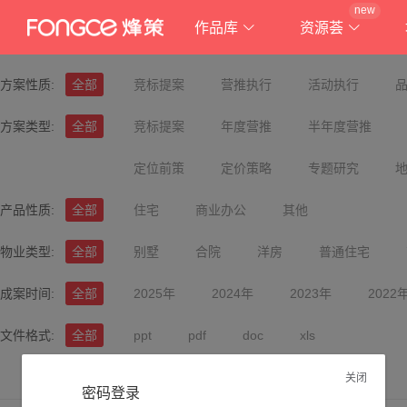
new
作品库
资源荟
方案性质:
全部
竞标提案
营推执行
活动执行
方案类型:
全部
竞标提案
年度营推
半年度营推
定位前策
定价策略
专题研究
产品性质:
全部
住宅
商业办公
其他
物业类型:
全部
别墅
合院
洋房
普通住宅
成案时间:
全部
2025年
2024年
2023年
2022
文件格式:
全部
ppt
pdf
doc
xls
关闭
密码登录