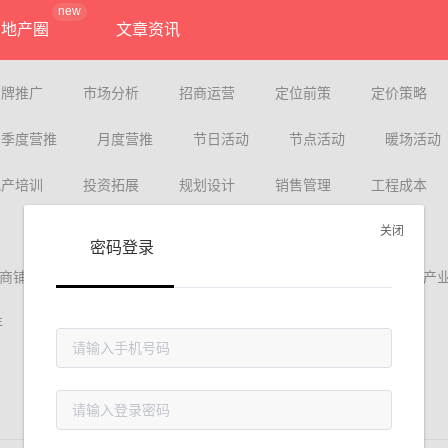
new
地产圈
文章资讯
品牌推广
市场分析
招商运营
定位前策
定价策略
季度营推
月度营推
节日活动
节点活动
暖场活动
地产培训
投资拓展
规划设计
销售管理
工程成本
关闭
密码登录
商铺商街
公寓
写字楼
综合体
文旅小镇
产
年
2021年
2020年
2019年
2019年以前