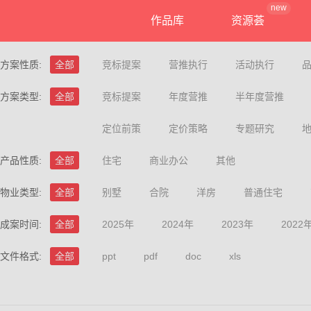
new
作品库
资源荟
方案性质:
全部
竞标提案
营推执行
活动执行
方案类型:
全部
竞标提案
年度营推
半年度营推
定位前策
定价策略
专题研究
产品性质:
全部
住宅
商业办公
其他
物业类型:
全部
别墅
合院
洋房
普通住宅
成案时间:
全部
2025年
2024年
2023年
2022
文件格式:
全部
ppt
pdf
doc
xls