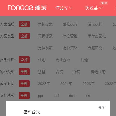
new
作品库
资源荟
方案性质:
全部
竞标提案
营推执行
活动执行
方案类型:
全部
竞标提案
年度营推
半年度营推
定位前策
定价策略
专题研究
产品性质:
全部
住宅
商业办公
其他
物业类型:
全部
别墅
合院
洋房
普通住宅
成案时间:
全部
2025年
2024年
2023年
2022
文件格式:
全部
ppt
pdf
doc
xls
关闭
密码登录