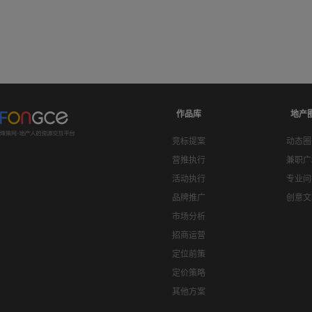
作品库
地产
竞标提案
动态圈
营推执行
兼职广
活动执行
专业问
品牌推广
创意文
市场分析
招商运营
定位前策
定价策略
其他方案