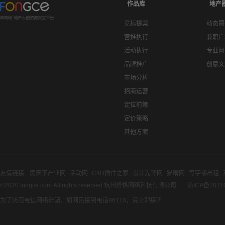
作品库
地产
竞标提案
动态圈
营推执行
兼职广
活动执行
专业问
品牌推广
创意文
市场分析
招商运营
定位前策
定价策略
其他方案
友情链接:
房天下产业网
活动网
C4D插件之家
设计先锋网
猫啃网
写字楼出租
©2020 fongce.com.All rights reserved 杭州烽格网络科技有限公司
浙ICP备2021
为了防范电信网络诈骗，如网民接到电话96110，请立即接听