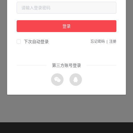
当前页面不存在...
请检查您输入的网址是否正确，或点击下面的按钮返回首页。
登录
0s 返回首页
下次自动登录
忘记密码
|
注册
第三方账号登录