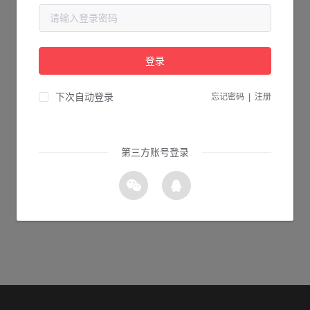
当前页面不存在...
请检查您输入的网址是否正确，或点击下面的按钮返回首页。
登录
1s 返回首页
下次自动登录
忘记密码
|
注册
第三方账号登录