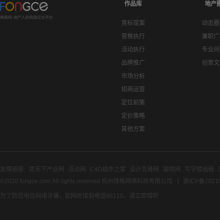
作品库
地产
竞标提案
动态圈
营推执行
兼职广
活动执行
专业问
品牌推广
创意文
市场分析
招商运营
定位前策
定价策略
其他方案
友情链接:
房天下产业网
活动网
C4D插件之家
设计先锋网
猫啃网
写字楼出租
©2020 fongce.com.All rights reserved 杭州烽格网络科技有限公司
浙ICP备2021
为了防范电信网络诈骗，如网民接到电话96110，请立即接听